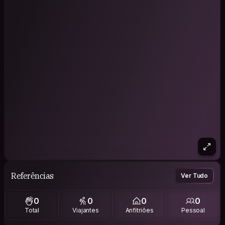
Referências
Ver Tudo
0
0
0
0
Total
Viajantes
Anfitriões
Pessoal