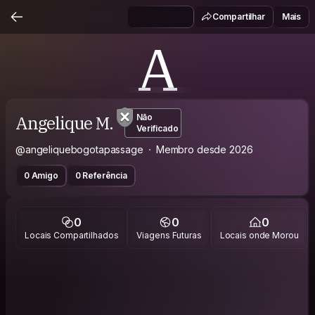
Compartilhar
Mais
A
Angelique M.
Não
Verificado
@angeliquebogotapassage
Membro desde 2026
0 Amigo
0 Referência
0
0
0
Locais Compartilhados
Viagens Futuras
Locais onde Morou