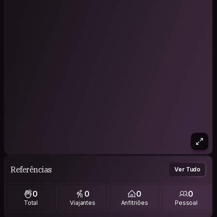
Referências
Ver Tudo
0
0
0
0
Total
Viajantes
Anfitriões
Pessoal