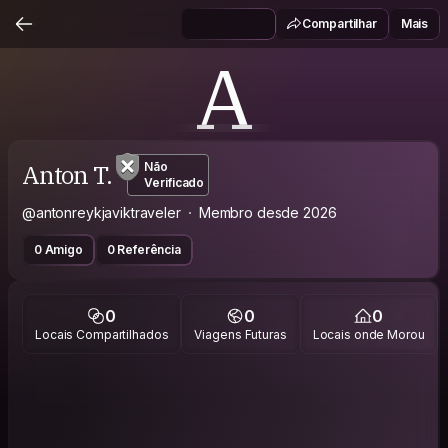
Compartilhar
Mais
A
Anton T.
Não
Verificado
@antonreykjaviktraveler
Membro desde 2026
0 Amigo
0 Referência
0
0
0
Locais Compartilhados
Viagens Futuras
Locais onde Morou