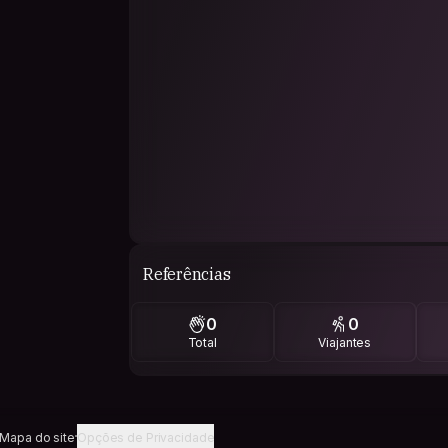
Referências
0
0
Total
Viajantes
Mapa do site
Opções de Privacidade