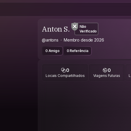
Anton S.
Não
Verificado
@antons
Membro desde 2026
0 Amigo
0 Referência
0
0
Locais Compartilhados
Viagens Futuras
L