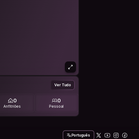
Ver Tudo
0
0
Anfitriões
Pessoal
Português