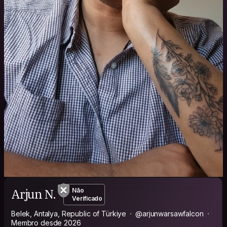
Arjun N.
Não
Verificado
Belek, Antalya, Republic of Türkiye
@arjunwarsawfalcon
Membro desde 2026