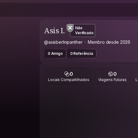
Asis I.
Não
Verificado
@asisberlinpanther
Membro desde 2026
0 Amigo
0 Referência
0
0
Locais Compartilhados
Viagens Futuras
L