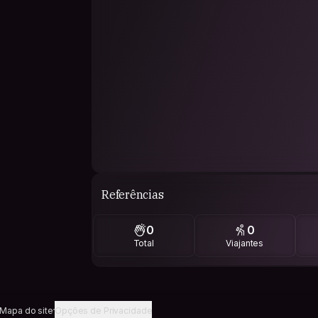
Referências
0
0
Total
Viajantes
Mapa do site
Opções de Privacidade