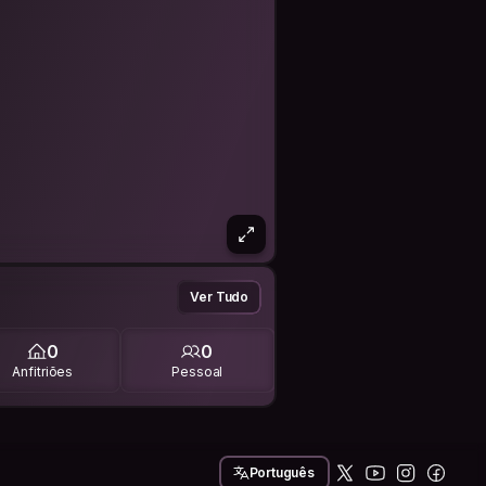
Ver Tudo
0
0
Anfitriões
Pessoal
Português