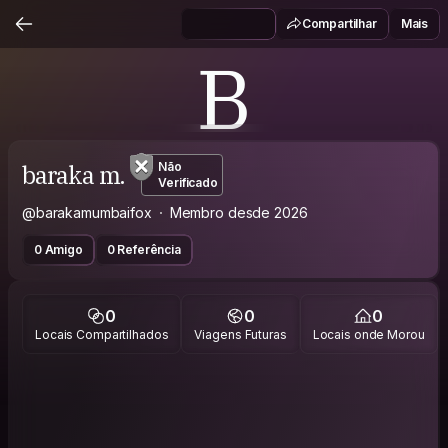
Compartilhar
Mais
B
baraka m.
Não
Verificado
@barakamumbaifox
Membro desde 2026
0 Amigo
0 Referência
0
0
0
Locais Compartilhados
Viagens Futuras
Locais onde Morou