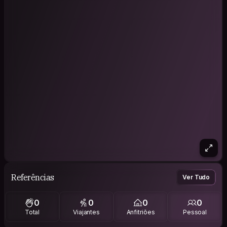
Referências
Ver Tudo
0
0
0
0
Total
Viajantes
Anfitriões
Pessoal