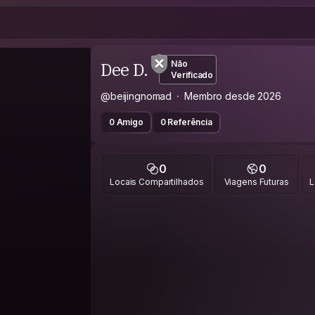
Dee D.
Não
Verificado
@beijingnomad
Membro desde 2026
0 Amigo
0 Referência
0
0
Locais Compartilhados
Viagens Futuras
L