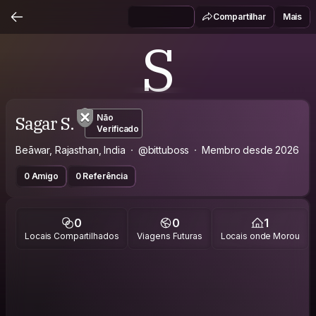
Compartilhar
Mais
S
Sagar S.
Não
Verificado
Beāwar, Rajasthan, India
@bittuboss
Membro desde 2026
0 Amigo
0 Referência
0
0
1
Locais Compartilhados
Viagens Futuras
Locais onde Morou