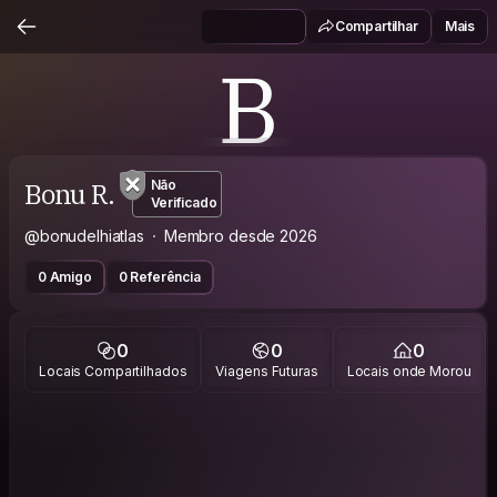
Compartilhar
Mais
B
Bonu R.
Não
Verificado
@bonudelhiatlas
Membro desde 2026
0 Amigo
0 Referência
0
0
0
Locais Compartilhados
Viagens Futuras
Locais onde Morou