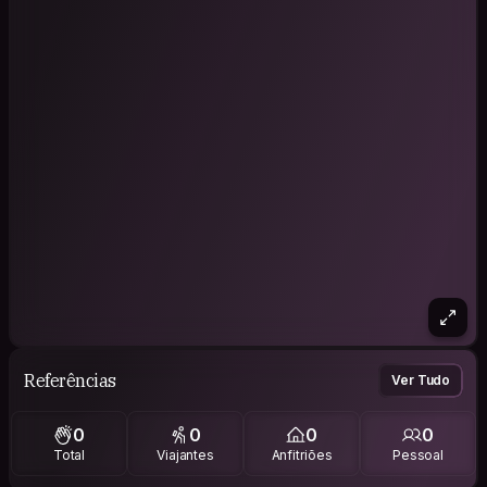
Referências
Ver Tudo
0
0
0
0
Total
Viajantes
Anfitriões
Pessoal