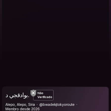
بوادقجي د.
Não
Verificado
Alepo, Alepo, Síria
@bwadekjtokyoroute
Membro desde 2026