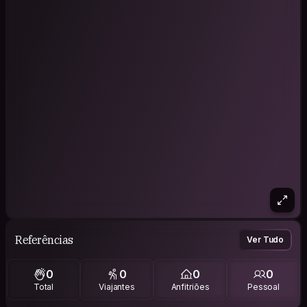
Referências
Ver Tudo
0
0
0
0
Total
Viajantes
Anfitriões
Pessoal