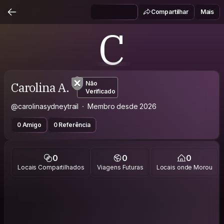
Compartilhar
Mais
C
Carolina A.
Não
Verificado
@carolinasydneytrail
Membro desde 2026
0 Amigo
0 Referência
0
0
0
Locais Compartilhados
Viagens Futuras
Locais onde Morou