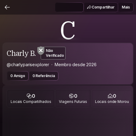
Compartilhar
Mais
C
Charly B.
Não
Verificado
@charlyparisexplorer
Membro desde 2026
0 Amigo
0 Referência
0
0
0
Locais Compartilhados
Viagens Futuras
Locais onde Morou