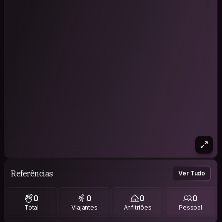
Referências
Ver Tudo
0
0
0
0
Total
Viajantes
Anfitriões
Pessoal