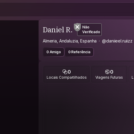
Daniel R.
Não
Verificado
Almeria, Andaluzia, Espanha
@daniieel.ruiizz
0 Amigo
0 Referência
0
0
Locais Compartilhados
Viagens Futuras
L