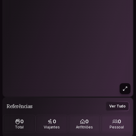
Referências
Ver Tudo
0
0
0
0
Total
Viajantes
Anfitriões
Pessoal