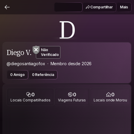
Compartilhar
Mais
D
Diego V.
Não
Verificado
@diegosantiagofox
Membro desde 2026
0 Amigo
0 Referência
0
0
0
Locais Compartilhados
Viagens Futuras
Locais onde Morou