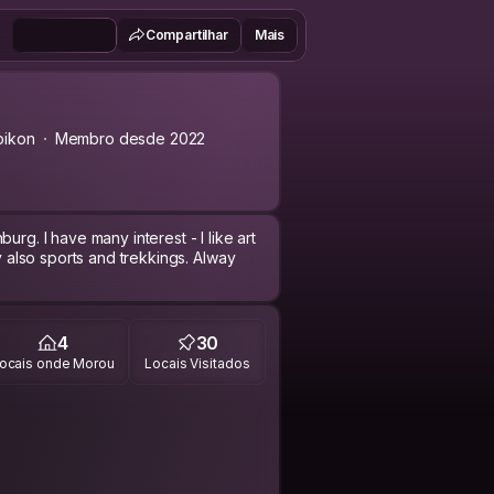
Compartilhar
Mais
pikon
Membro desde 2022
urg. I have many interest - I like art
oy also sports and trekkings. Alway
4
30
ocais onde Morou
Locais Visitados