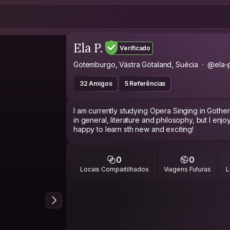
Ela P.
Verificado
Gotemburgo, Västra Götaland, Suécia
@ela-
32 Amigos
5 Referências
I am currently studying Opera Singing in Gothenb
in general, literature and philosophy, but I enj
happy to learn sth new and exciting!
0
0
Locais Compartilhados
Viagens Futuras
L