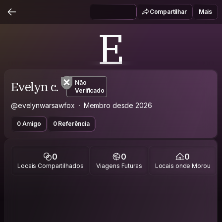
Compartilhar
Mais
E
Evelyn c.
Não
Verificado
@evelynwarsawfox
Membro desde 2026
0 Amigo
0 Referência
0
0
0
Locais Compartilhados
Viagens Futuras
Locais onde Morou