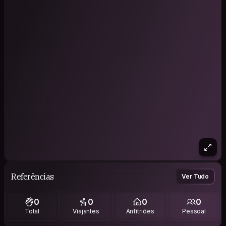
Referências
Ver Tudo
0
0
0
0
Total
Viajantes
Anfitriões
Pessoal