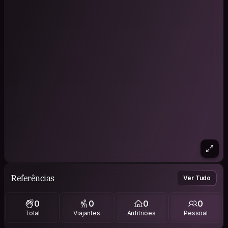
Referências
Ver Tudo
0
0
0
0
Total
Viajantes
Anfitriões
Pessoal