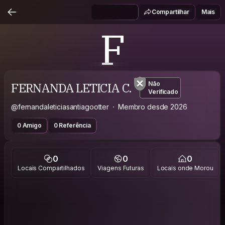
Compartilhar
Mais
F
FERNANDA LETICIA C.
Não
Verificado
@fernandaleticiasantiagootter
Membro desde 2026
0 Amigo
0 Referência
0
0
0
Locais Compartilhados
Viagens Futuras
Locais onde Morou