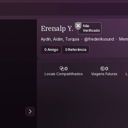
Erenalp Y.
Não
Verificado
Aydín, Aidim, Turquia
@frederikssund
Mem
0 Amigo
0 Referência
0
0
Locais Compartilhados
Viagens Futuras
L