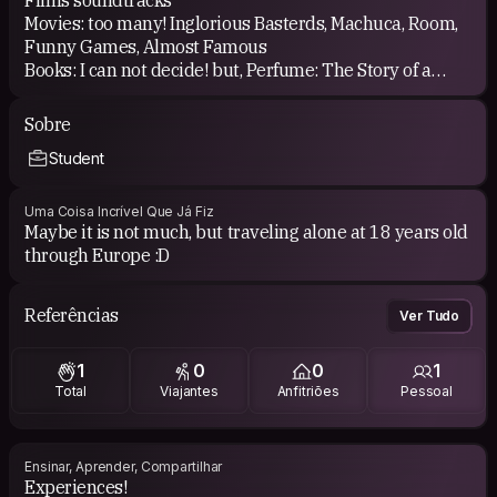
Movies: too many! Inglorious Basterds, Machuca, Room,
Funny Games, Almost Famous
Books: I can not decide! but, Perfume: The Story of a
Murderer, Harry Potter, Edgar Allan Poe
Sobre
Student
Uma Coisa Incrível Que Já Fiz
Maybe it is not much, but traveling alone at 18 years old
through Europe :D
Referências
Ver Tudo
1
0
0
1
Total
Viajantes
Anfitriões
Pessoal
Ensinar, Aprender, Compartilhar
Experiences!