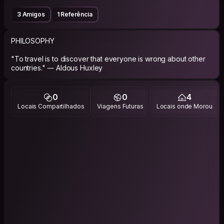
3 Amigos
1 Referência
PHILOSOPHY
"To travel is to discover that everyone is wrong about other
countries." ― Aldous Huxley
0
0
4
Locais Compartilhados
Viagens Futuras
Locais onde Morou