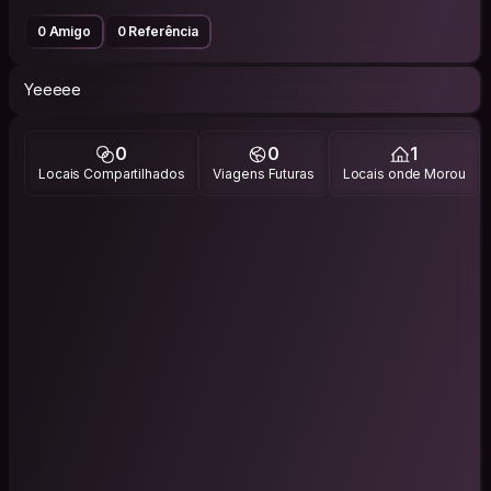
0 Amigo
0 Referência
Yeeeee
0
0
1
Locais Compartilhados
Viagens Futuras
Locais onde Morou