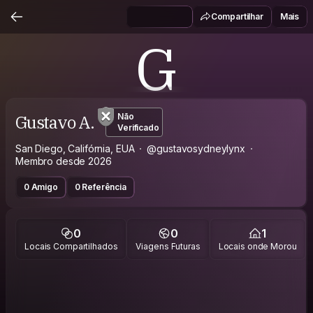
Compartilhar
Mais
G
Gustavo A.
Não
Verificado
San Diego, Califórnia, EUA
@gustavosydneylynx
Membro desde 2026
0 Amigo
0 Referência
0
0
1
Locais Compartilhados
Viagens Futuras
Locais onde Morou