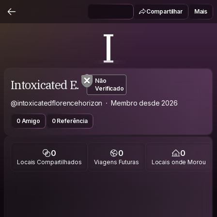
Compartilhar
Mais
I
Intoxicated E.
Não
Verificado
@intoxicatedflorencehorizon
Membro desde 2026
0 Amigo
0 Referência
0
0
0
Locais Compartilhados
Viagens Futuras
Locais onde Morou