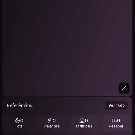
Referências
Ver Tudo
0
0
0
0
Total
Viajantes
Anfitriões
Pessoal