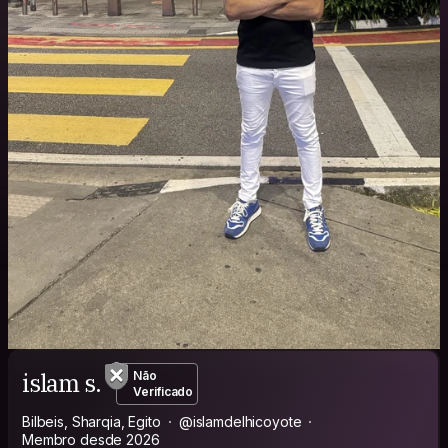
islam s.
Não
Verificado
Bilbeis, Sharqia, Egito
@islamdelhicoyote
Membro desde 2026