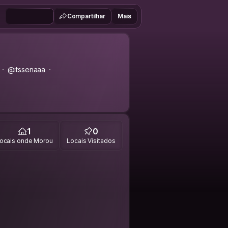
Compartilhar
Mais
@itssenaaa
1
0
ocais onde Morou
Locais Visitados