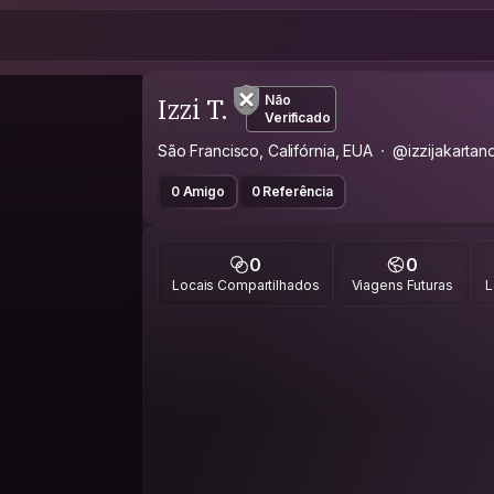
Izzi T.
Não
Verificado
São Francisco, Califórnia, EUA
@izzijakarta
0 Amigo
0 Referência
0
0
Locais Compartilhados
Viagens Futuras
L