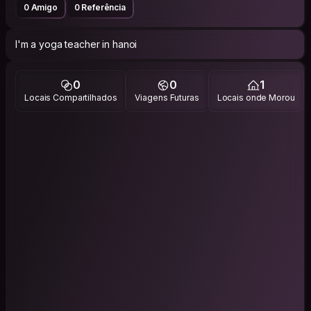
0 Amigo
0 Referência
I'm a yoga teacher in hanoi
0
0
1
Locais Compartilhados
Viagens Futuras
Locais onde Morou