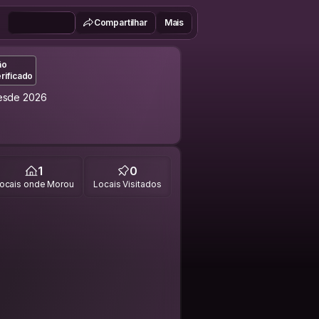
Compartilhar
Mais
ão
rificado
esde 2026
1
0
ocais onde Morou
Locais Visitados