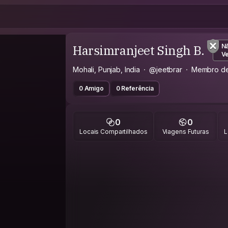
Harsimranjeet Singh B.
N
Ve
Mohali, Punjab, India
@jeetbrar
Membro d
0 Amigo
0 Referência
0
0
Locais Compartilhados
Viagens Futuras
L