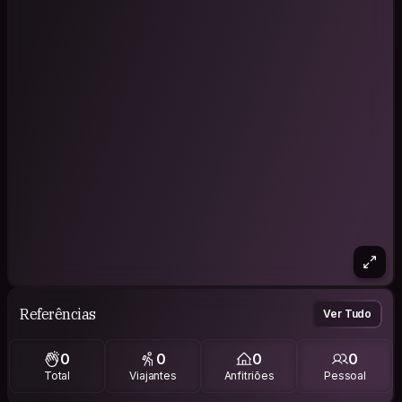
Referências
Ver Tudo
0
0
0
0
Total
Viajantes
Anfitriões
Pessoal