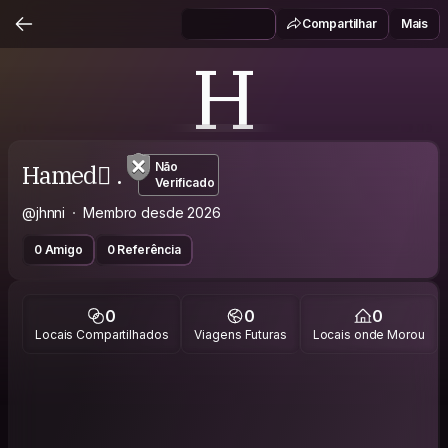
Compartilhar
Mais
H
Hamed ً.
Não
Verificado
@jhnni
Membro desde 2026
0 Amigo
0 Referência
0
0
0
Locais Compartilhados
Viagens Futuras
Locais onde Morou