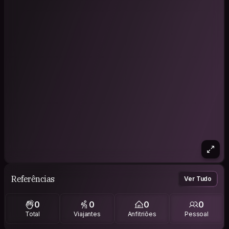
Referências
Ver Tudo
0
0
0
0
Total
Viajantes
Anfitriões
Pessoal