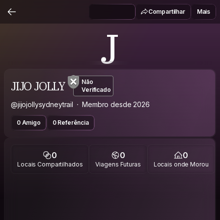
Compartilhar
Mais
J
JIJO JOLLY
Não
Verificado
@jijojollysydneytrail
Membro desde 2026
0 Amigo
0 Referência
0
0
0
Locais Compartilhados
Viagens Futuras
Locais onde Morou