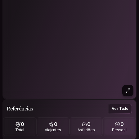
Referências
Ver Tudo
0
0
0
0
Total
Viajantes
Anfitriões
Pessoal