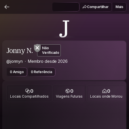
Compartilhar
Mais
J
Jonny N.
Não
Verificado
@jonnyn
Membro desde 2026
0 Amigo
0 Referência
0
0
0
Locais Compartilhados
Viagens Futuras
Locais onde Morou