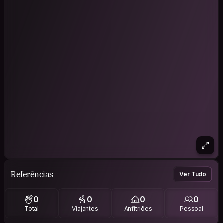
Referências
Ver Tudo
0
0
0
0
Total
Viajantes
Anfitriões
Pessoal