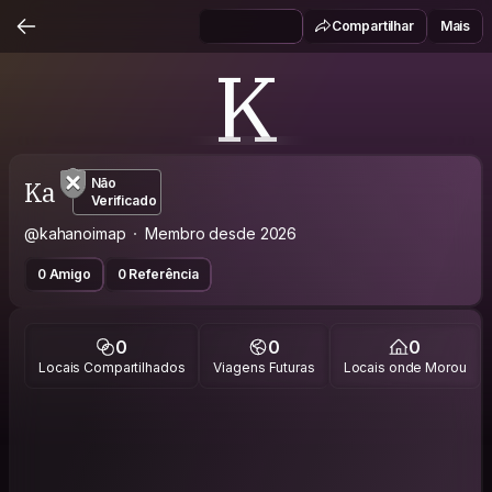
Compartilhar
Mais
K
Ka
Não
Verificado
@kahanoimap
Membro desde 2026
0 Amigo
0 Referência
0
0
0
Locais Compartilhados
Viagens Futuras
Locais onde Morou