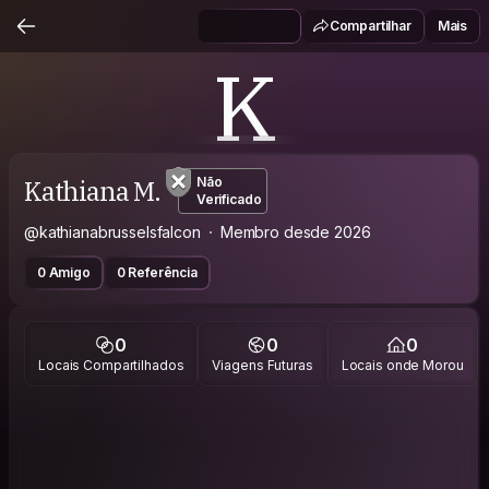
Compartilhar
Mais
K
Kathiana M.
Não
Verificado
@kathianabrusselsfalcon
Membro desde 2026
0 Amigo
0 Referência
0
0
0
Locais Compartilhados
Viagens Futuras
Locais onde Morou