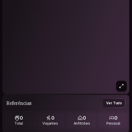
Referências
Ver Tudo
0
0
0
0
Total
Viajantes
Anfitriões
Pessoal