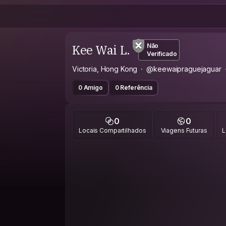
Kee Wai L.
Não
Verificado
Victoria, Hong Kong
@keewaipraguejaguar
0 Amigo
0 Referência
0
0
Locais Compartilhados
Viagens Futuras
L