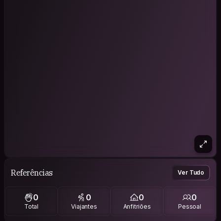
Referências
Ver Tudo
0
0
0
0
Total
Viajantes
Anfitriões
Pessoal