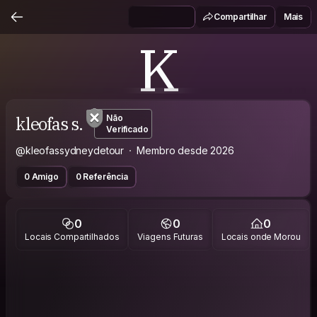
Compartilhar
Mais
K
kleofas s.
Não
Verificado
@kleofassydneydetour
Membro desde 2026
0 Amigo
0 Referência
0
0
0
Locais Compartilhados
Viagens Futuras
Locais onde Morou