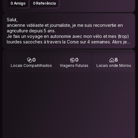
0 Amigo
0 Referência
Salut,
ancienne vidéaste et journaliste, je me suis reconvertie en
agriculture depuis 5 ans.
Je fais un voyage en autonomie avec mon vélo et mes (trop)
lourdes sacoches à travers la Corse sur 4 semaines. Alors je
recherche de temps en temps un petit bout de canapé ou de
matelas pour me changer de ma tente !
Hâte de se rencontrer et de se raconter ;)
0
0
8
Laure
Locais Compartilhados
Viagens Futuras
Locais onde Morou