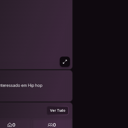
Interessado em Hip hop
Ver Tudo
0
0