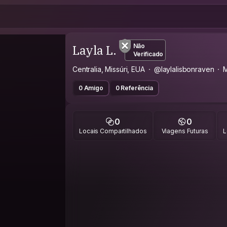
Layla L.
Não
Verificado
Centralia, Missúri, EUA
@laylalisbonraven
0 Amigo
0 Referência
0
0
Locais Compartilhados
Viagens Futuras
L