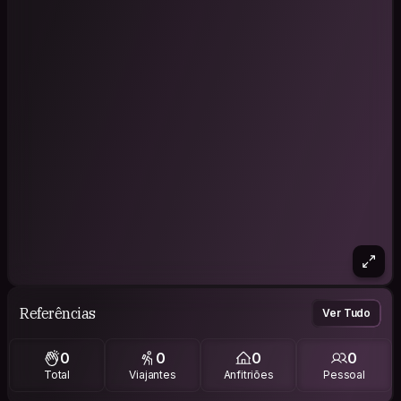
Referências
Ver Tudo
0
0
0
0
Total
Viajantes
Anfitriões
Pessoal