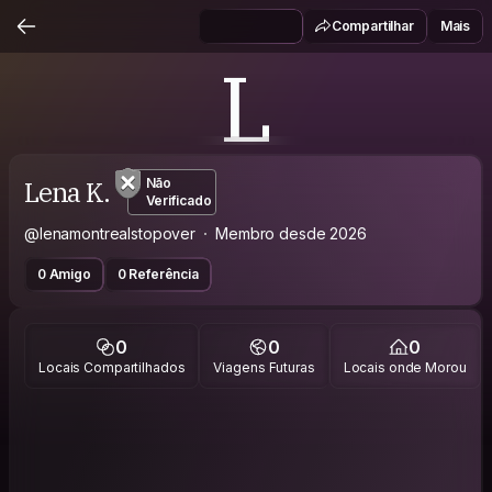
Compartilhar
Mais
L
Lena K.
Não
Verificado
@lenamontrealstopover
Membro desde 2026
0 Amigo
0 Referência
0
0
0
Locais Compartilhados
Viagens Futuras
Locais onde Morou