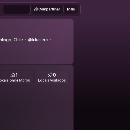
Compartilhar
Mais
tiago, Chile
@luluclerc
1
0
ocais onde Morou
Locais Visitados