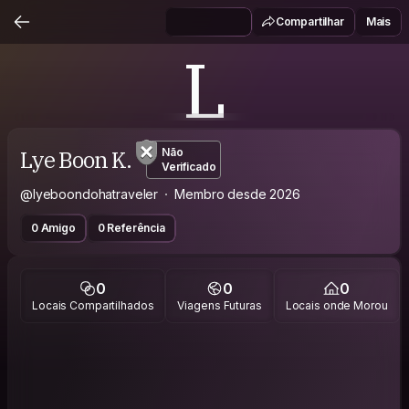
Compartilhar
Mais
L
Lye Boon K.
Não
Verificado
@lyeboondohatraveler
Membro desde 2026
0 Amigo
0 Referência
0
0
0
Locais Compartilhados
Viagens Futuras
Locais onde Morou