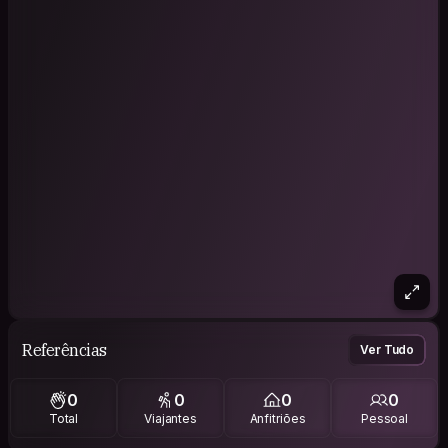
Referências
Ver Tudo
0
0
0
0
Total
Viajantes
Anfitriões
Pessoal