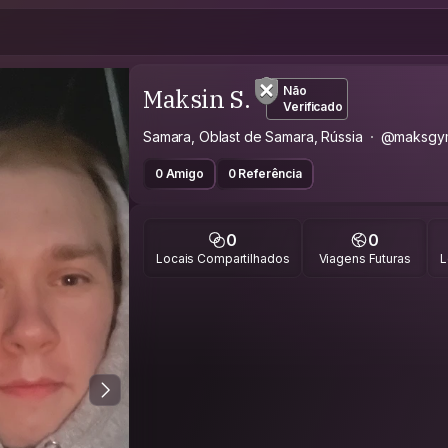
Maksin S.
Não
Verificado
Samara, Oblast de Samara, Rússia
@maksgy
0 Amigo
0 Referência
0
0
Locais Compartilhados
Viagens Futuras
L