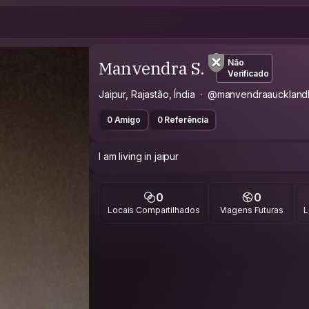
Manvendra S.
Não
Verificado
Jaipur, Rajastão, Índia
@manvendraauckland
0 Amigo
0 Referência
I am living in jaipur
0
0
Locais Compartilhados
Viagens Futuras
L