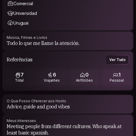
Comercial
Universidad
Uruguai
Música, Filmes e Livros
Todo lo que me llame la atención.
Referências
Ver Tudo
7
6
0
1
Total
Viajantes
Anfitriões
Pessoal
O Que Posso Oferecer aos Hosts
Advice, guide and good vibes
Meus Interesses
Meeting people from different cultures, Who speak at
least basic spanish.