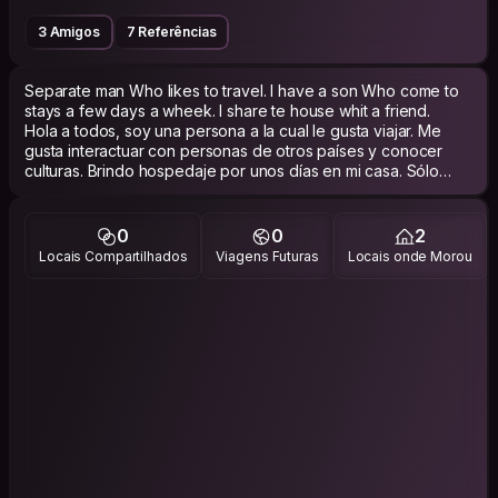
3 Amigos
7 Referências
Separate man Who likes to travel. I have a son Who come to
stays a few days a wheek. I share te house whit a friend.
Hola a todos, soy una persona a la cual le gusta viajar. Me
gusta interactuar con personas de otros países y conocer
culturas. Brindo hospedaje por unos días en mi casa. Sólo
pido orden y limpieza en la estadía. Espero hacer amigos y
poder conocer más lugares.
0
0
2
Locais Compartilhados
Viagens Futuras
Locais onde Morou