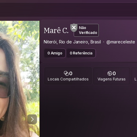
Marê C.
Não
Verificado
Niterói, Rio de Janeiro, Brasil
@mareceleste
0 Amigo
0 Referência
0
0
Locais Compartilhados
Viagens Futuras
L