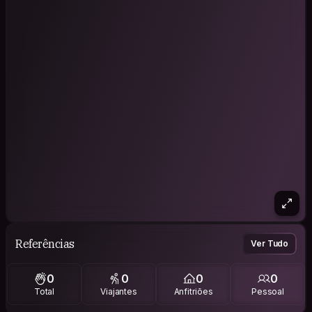
Referências
Ver Tudo
0
0
0
0
Total
Viajantes
Anfitriões
Pessoal