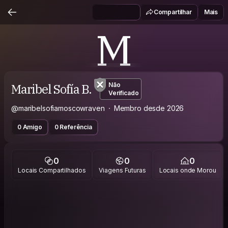
Compartilhar
Mais
M
Maribel Sofía B.
Não
Verificado
@maribelsofiamoscowraven
Membro desde 2026
0 Amigo
0 Referência
0
0
0
Locais Compartilhados
Viagens Futuras
Locais onde Morou