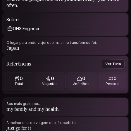
often.
Sobre
OHS Engineer
O lugar para onde viajei que mais me transformou foi...
Japan
Referências
Ver Tudo
0
0
0
0
Total
Viajantes
Anfitriões
Pessoal
Sou mais grato por...
my family and my health.
A melhor dica de viagem que já recebi foi...
just go for it