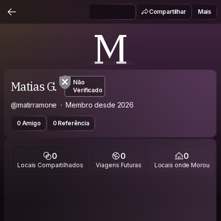
Compartilhar
Mais
M
Matias G.
Não
Verificado
@matirramone
Membro desde 2026
0 Amigo
0 Referência
0
0
0
Locais Compartilhados
Viagens Futuras
Locais onde Morou