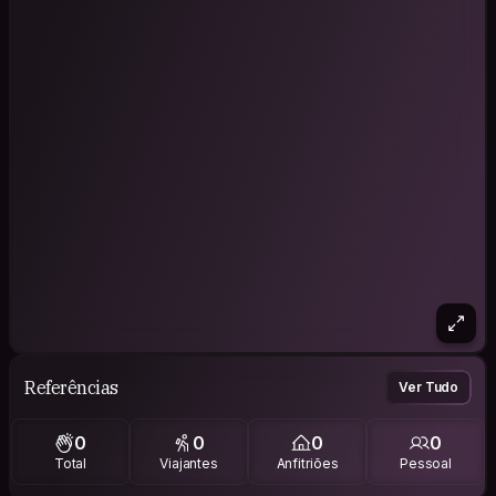
Referências
Ver Tudo
0
0
0
0
Total
Viajantes
Anfitriões
Pessoal