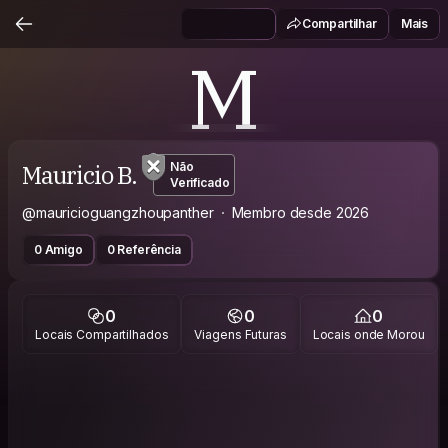
Compartilhar
Mais
M
Mauricio B.
Não
Verificado
@mauricioguangzhoupanther
Membro desde 2026
0 Amigo
0 Referência
0
0
0
Locais Compartilhados
Viagens Futuras
Locais onde Morou