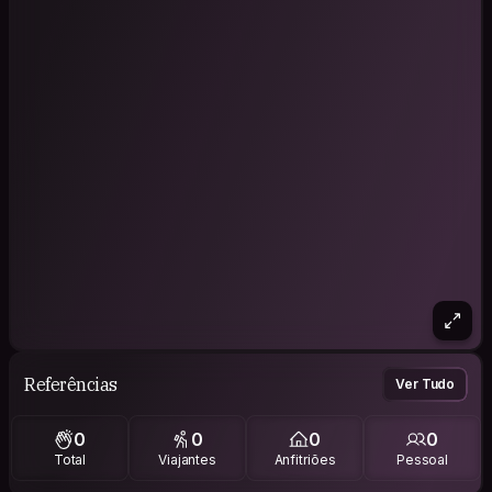
Referências
Ver Tudo
0
0
0
0
Total
Viajantes
Anfitriões
Pessoal