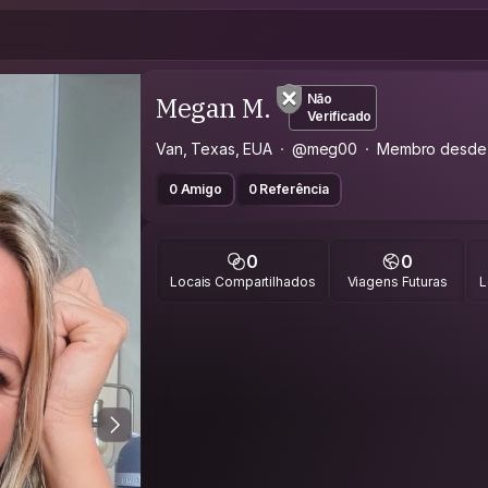
Megan M.
Não
Verificado
Van, Texas, EUA
@meg00
Membro desde
0 Amigo
0 Referência
0
0
Locais Compartilhados
Viagens Futuras
L