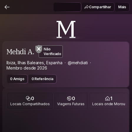
Compartilhar
Mais
M
Mehdi A.
Não
Verificado
Ibiza, Ilhas Baleares, Espanha
@mehdiati
Membro desde 2026
0 Amigo
0 Referência
0
0
1
Locais Compartilhados
Viagens Futuras
Locais onde Morou