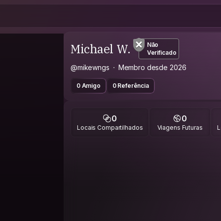
Michael W.
Não
Verificado
@mikewngs
Membro desde 2026
0 Amigo
0 Referência
0
0
Locais Compartilhados
Viagens Futuras
L